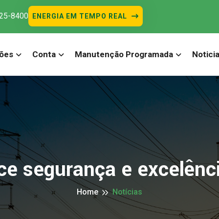
525-8400
ENERGIA EM TEMPO REAL
ões
Conta
Manutenção Programada
Notici
ce segurança e excelênc
Home
Notícias