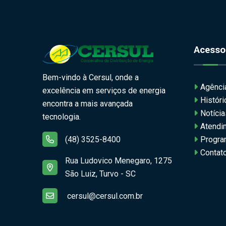
Acesso
Bem-vindo à Cersul, onde a
Agência
excelência em serviços de energia
Histór
encontra a mais avançada
Notícia
tecnologia.
Atendi
(48) 3525-8400
Progra
Contat
Rua Ludovico Menegaro, 1275
São Luiz, Turvo - SC
cersul@cersul.com.br