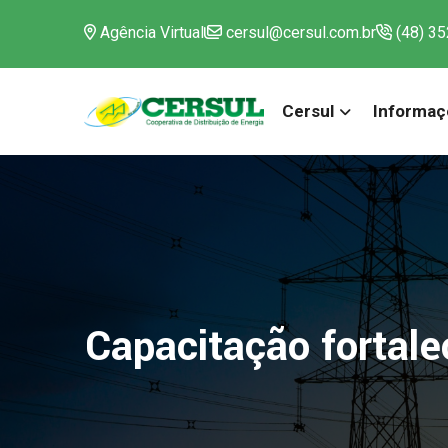
Agência Virtual
cersul@cersul.com.br
(48) 3
Cersul
Informaç
Capacitação fortale