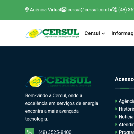
Agência Virtual
cersul@cersul.com.br
(48) 3
Cersul
Informaç
Acesso
Bem-vindo à Cersul, onde a
Agência
excelência em serviços de energia
Histór
encontra a mais avançada
Notícia
tecnologia.
Atendi
(48) 3525-8400
Progra