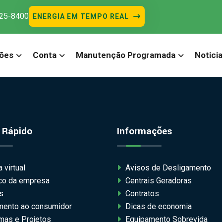
525-8400
ENERGIA EM TEMPO REAL
ões
Conta
Manutenção Programada
Notici
 Rápido
Informações
 virtual
Avisos de Desligamento
ico da empresa
Centrais Geradoras
s
Contratos
mento ao consumidor
Dicas de economia
mas e Projetos
Equipamento Sobrevida